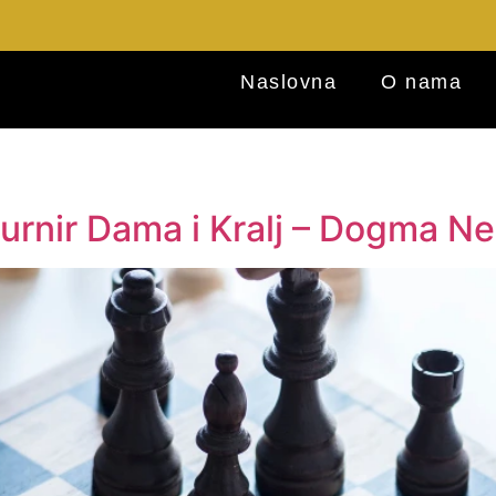
Naslovna
O nama
urnir Dama i Kralj – Dogma Ne