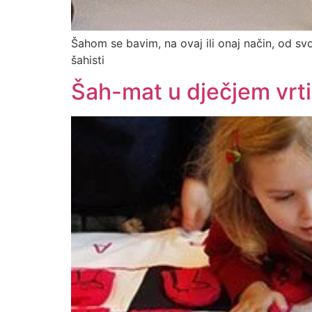
Šahom se bavim, na ovaj ili onaj način, od s
šahisti
Šah-mat u dječjem vrt