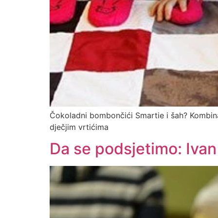
Čokoladni bombončići Smartie i šah? Kombinac
dječjim vrtićima
Da se podsjetimo: Ivan