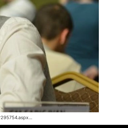
nr295754.aspx…